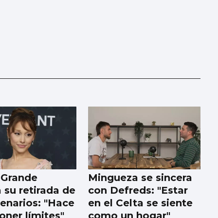
 Grande
Mingueza se sincera
 su retirada de
con Defreds: "Estar
cenarios: "Hace
en el Celta se siente
oner límites"
como un hogar"