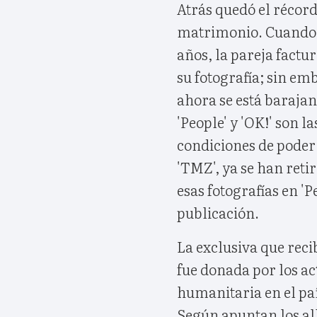
Atrás quedó el récord
matrimonio. Cuando 
años, la pareja fact
su fotografía; sin em
ahora se está barajand
'People' y 'OK!' son 
condiciones de poder
'TMZ', ya se han reti
esas fotografías en 'P
publicación.
La exclusiva que reci
fue donada por los ac
humanitaria en el paí
Según apuntan los all