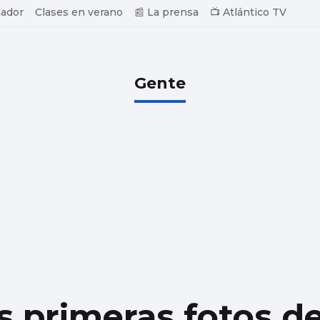
ador
Clases en verano
📰 La prensa
📺 Atlántico TV
Gente
s primeras fotos de