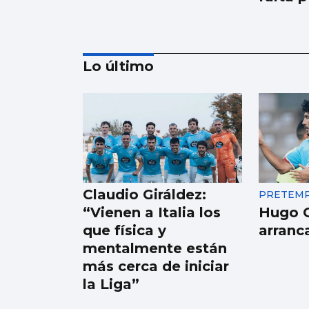
Lo último
Borja Iglesias, Ana
Peleteiro o Abel
Caballero, entre los
favoritos de los
Claudio Giráldez:
PRETEMP
gallegos para
“Vienen a Italia los
Hugo 
compartir un viaje
que física y
arranc
mentalmente están
más cerca de iniciar
la Liga”