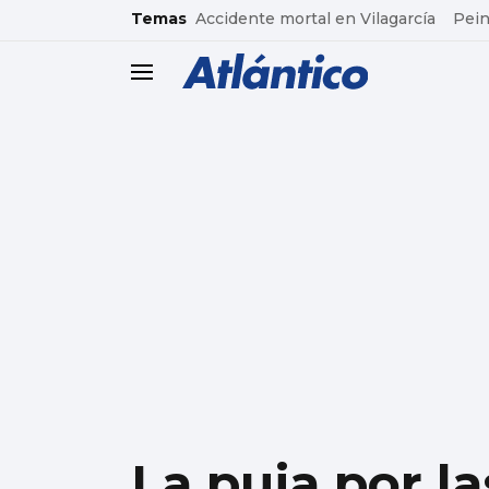
common.go-to-content
Temas
Accidente mortal en Vilagarcía
Pein
header.menu.open
La puja por la