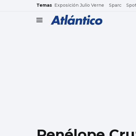
common.go-to-content
Temas
Exposición Julio Verne
Sparc
Spot
header.menu.open
Penélope Cruz