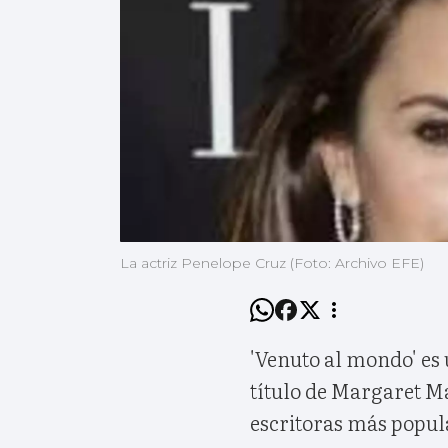
La actriz Penelope Cruz (Foto: Archivo EFE)
'Venuto al mondo' es
título de Margaret Ma
escritoras más popula