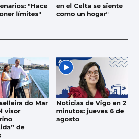
cenarios: "Hace
en el Celta se siente
oner límites"
como un hogar"
selleira do Mar
Noticias de Vigo en 2
el visor
minutos: jueves 6 de
rino
agosto
tida” de
s