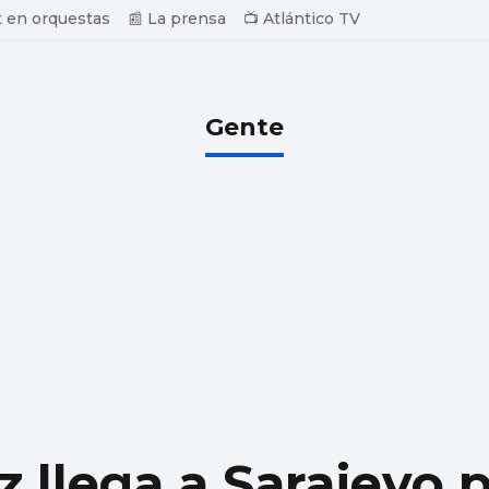
 en orquestas
📰 La prensa
📺 Atlántico TV
Gente
 llega a Sarajevo 