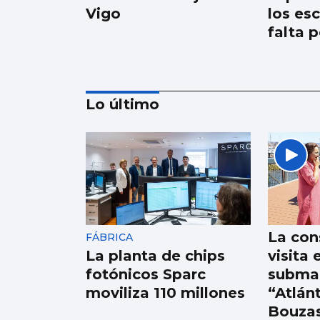
Vigo
los es
falta p
Lo último
Borja Iglesias, Ana
Peleteiro o Abel
Caballero, entre los
favoritos de los
La con
FÁBRICA
gallegos para
La planta de chips
visita 
compartir un viaje
fotónicos Sparc
subma
moviliza 110 millones
“Atlán
Bouza