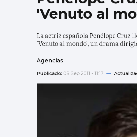
'Venuto al m
La actriz española Penélope Cruz l
'Venuto al mondo', un drama dirigid
Agencias
Publicado:
08 Sep 2011 - 11:17
—
Actualiza