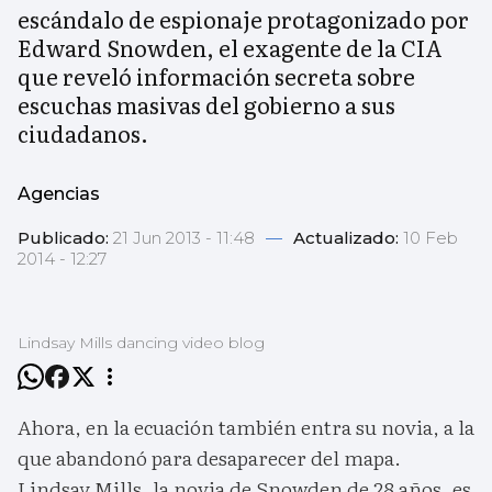
escándalo de espionaje protagonizado por
Edward Snowden, el exagente de la CIA
que reveló información secreta sobre
escuchas masivas del gobierno a sus
ciudadanos.
Agencias
Publicado:
21 Jun 2013 - 11:48
—
Actualizado:
10 Feb
2014 - 12:27
Lindsay Mills dancing video blog
Ahora, en la ecuación también entra su novia, a la
que abandonó para desaparecer del mapa.
Lindsay Mills, la novia de Snowden de 28 años, es