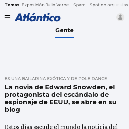
common.go-to-content
Temas
Exposición Julio Verne
Sparc
Spot en orquestas
header.menu.open
Gente
ES UNA BAILARINA EXÓTICA Y DE POLE DANCE
La novia de Edward Snowden, el
protagonista del escándalo de
espionaje de EEUU, se abre en su
blog
Estos días sacude el mundo la noticia del