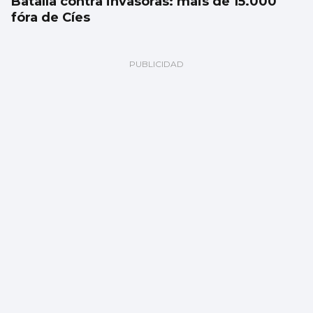
Batalla contra invasoras: máis de 15.000
fóra de Cíes
Los siniestros mortales, casi el doble que
en 2025 en Vigo y provincia