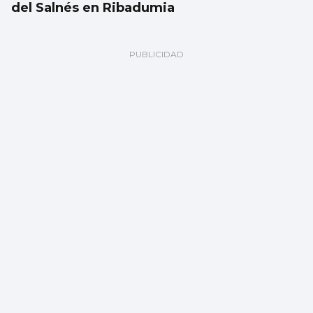
del Salnés en Ribadumia
Las esquelas de este viernes 7 de agosto
en Vigo