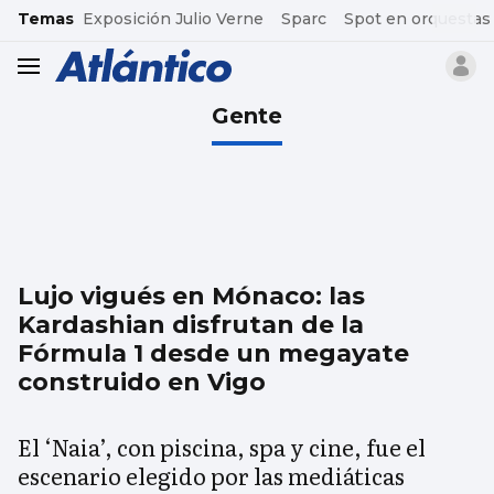
common.go-to-content
Temas
Exposición Julio Verne
Sparc
Spot en orquestas
header.menu.open
Gente
Lujo vigués en Mónaco: las
Kardashian disfrutan de la
Fórmula 1 desde un megayate
construido en Vigo
El ‘Naia’, con piscina, spa y cine, fue el
escenario elegido por las mediáticas