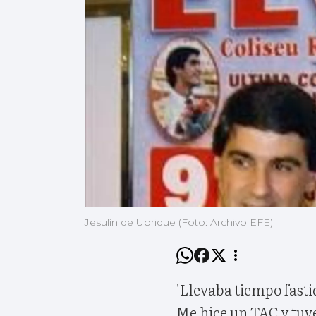
Jesulín de Ubrique (Foto: Archivo EFE)
'Llevaba tiempo fasti
Me hice un TAC y tuve