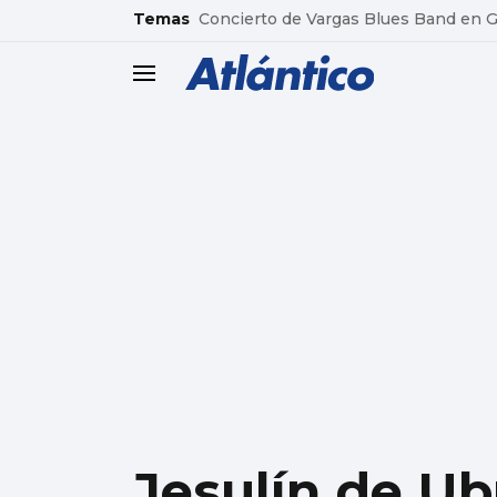
common.go-to-content
Temas
Concierto de Vargas Blues Band en
header.menu.open
Jesulín de Ub