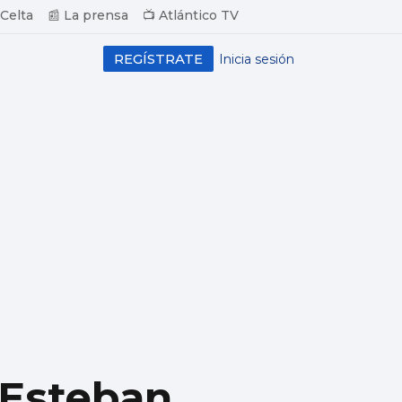
 Celta
📰 La prensa
📺 Atlántico TV
REGÍSTRATE
Inicia sesión
 Esteban,