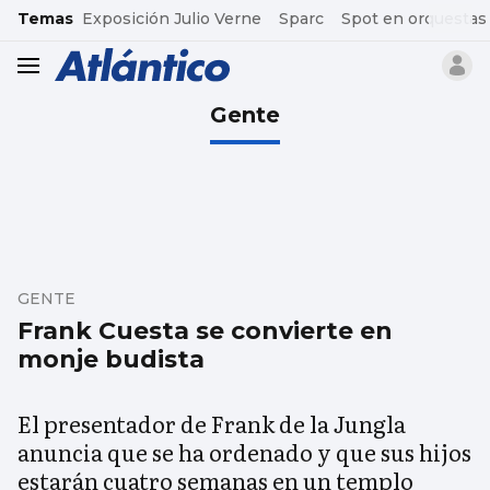
common.go-to-content
Temas
Exposición Julio Verne
Sparc
Spot en orquestas
header.menu.open
Gente
GENTE
Frank Cuesta se convierte en
monje budista
El presentador de Frank de la Jungla
anuncia que se ha ordenado y que sus hijos
estarán cuatro semanas en un templo