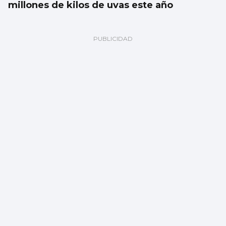
millones de kilos de uvas este año
Fernando Ramos
Plan Ballesta: la respuesta española ante
un ataque a Ceuta y Melilla