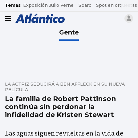
common.go-to-content
Temas
Exposición Julio Verne
Sparc
Spot en orquestas
header.menu.open
Gente
LA ACTRIZ SEDUCIRÁ A BEN AFFLECK EN SU NUEVA
PELÍCULA
La familia de Robert Pattinson
continúa sin perdonar la
infidelidad de Kristen Stewart
Las aguas siguen revueltas en la vida de