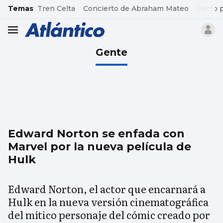
common.go-to-content
Temas
Tren Celta
Concierto de Abraham Mateo
Pacto 
header.menu.open
Gente
Edward Norton se enfada con
Marvel por la nueva película de
Hulk
Edward Norton, el actor que encarnará a
Hulk en la nueva versión cinematográfica
del mítico personaje del cómic creado por