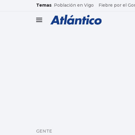
common.go-to-content
Temas
Población en Vigo
Fiebre por el Go
header.menu.open
GENTE