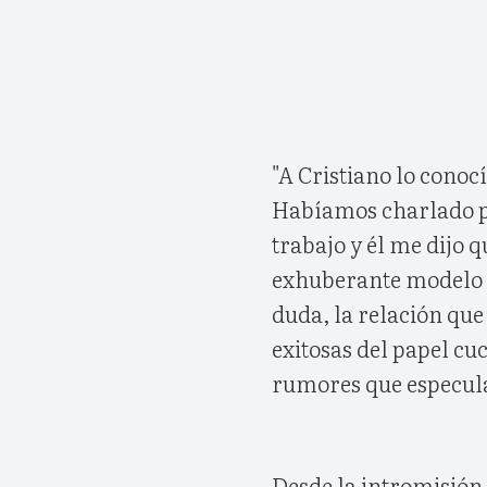
"A Cristiano lo conoc
Habí­amos charlado po
trabajo y él me dijo q
exhuberante modelo a
duda, la relación que
exitosas del papel cu
rumores que especula
Desde la intromisión