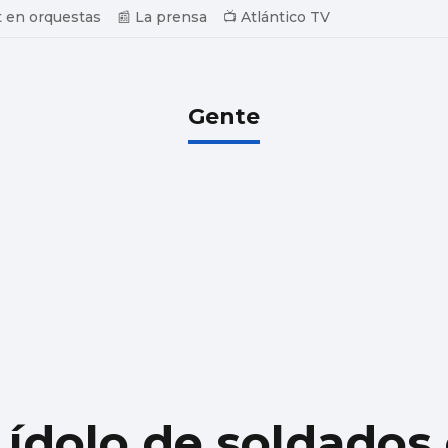
 en orquestas
📰 La prensa
📺 Atlántico TV
Gente
 ídolo de soldados 