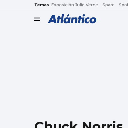
common.go-to-content
Temas
Exposición Julio Verne
Sparc
Spot
header.menu.open
Chuck Norris,