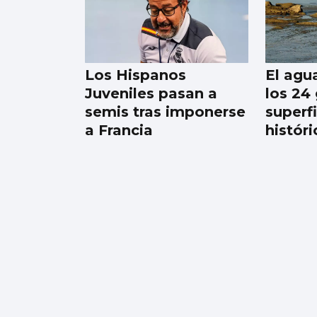
Borja Iglesias, Ana
Peleteiro o Abel
Caballero, entre los
favoritos de los
Los Hispanos
El agua
gallegos para
Juveniles pasan a
los 24
compartir un viaje
semis tras imponerse
superfi
a Francia
históri
La Peregrina abre las
atracciones con un