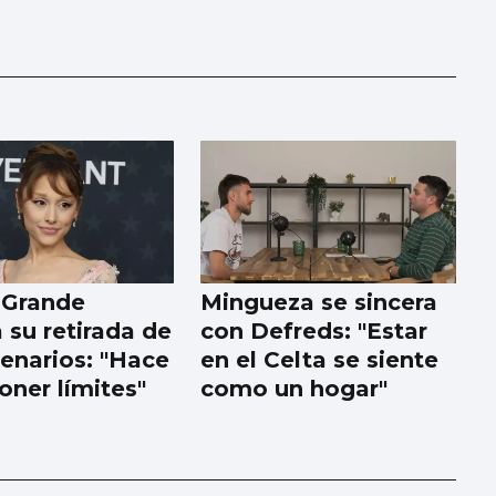
 Grande
Mingueza se sincera
 su retirada de
con Defreds: "Estar
cenarios: "Hace
en el Celta se siente
oner límites"
como un hogar"