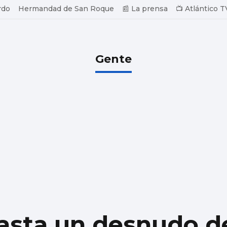
rdo
Hermandad de San Roque
📰 La prensa
📺 Atlántico T
Gente
basta un desnudo d