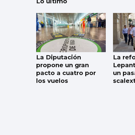
Lo último
Borja Iglesias, Ana
Peleteiro o Abel
Caballero, entre los
favoritos de los
La Diputación
La ref
gallegos para
propone un gran
Lepant
compartir un viaje
pacto a cuatro por
un pas
los vuelos
scalext