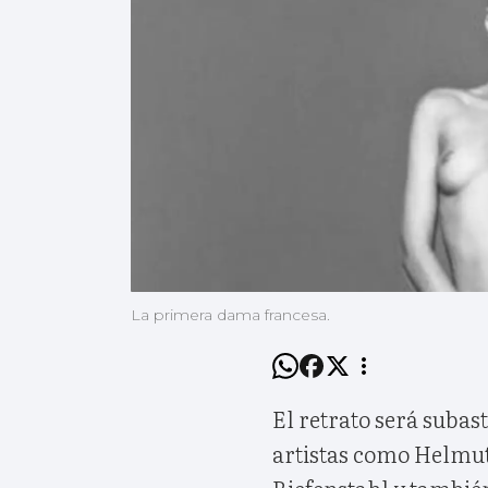
La primera dama francesa.
El retrato será subas
artistas como Helmut
Riefenstahl y tambié