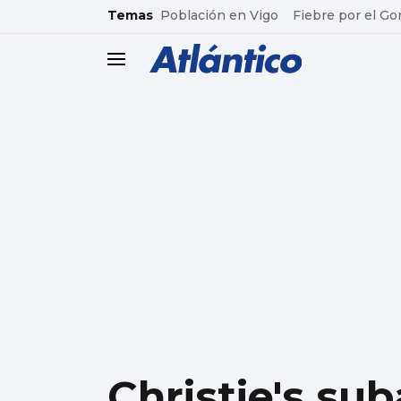
common.go-to-content
Temas
Población en Vigo
Fiebre por el Go
header.menu.open
Christie's su