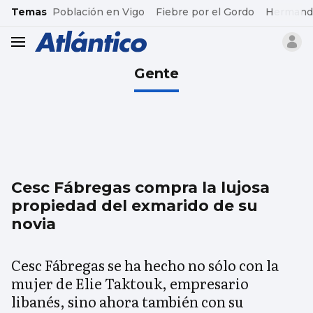
common.go-to-content
Temas
Población en Vigo
Fiebre por el Gordo
Hermand
header.menu.open
Gente
Cesc Fábregas compra la lujosa
propiedad del exmarido de su
novia
Cesc Fábregas se ha hecho no sólo con la
mujer de Elie Taktouk, empresario
libanés, sino ahora también con su