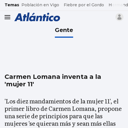
common.go-to-content
Temas
Población en Vigo
Fiebre por el Gordo
Hermand
header.menu.open
Gente
Carmen Lomana inventa a la
'mujer 11'
'Los diez mandamientos de la mujer 11', el
primer libro de Carmen Lomana, propone
una serie de principios para que las
mujeres 'se quieran más y sean más ellas