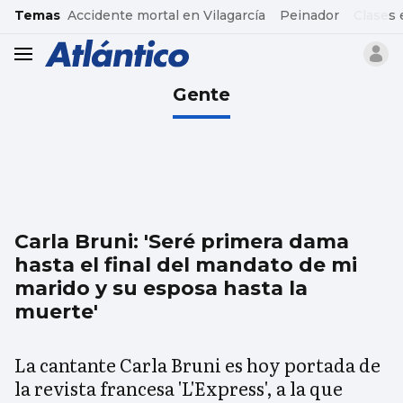
common.go-to-content
Temas
Accidente mortal en Vilagarcía
Peinador
Clases 
header.menu.open
Gente
Carla Bruni: 'Seré primera dama
hasta el final del mandato de mi
marido y su esposa hasta la
muerte'
La cantante Carla Bruni es hoy portada de
la revista francesa 'L'Express', a la que