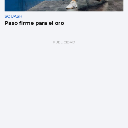
SQUASH
Paso firme para el oro
BALONMANO
Kimberley Rutil: “Los clubes aquí logran
que las jugadoras estén a gusto”