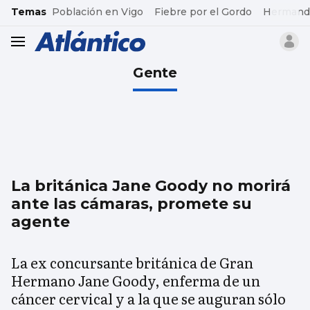
common.go-to-content
Temas
Población en Vigo
Fiebre por el Gordo
Hermand
header.menu.open
Gente
La británica Jane Goody no morirá
ante las cámaras, promete su
agente
La ex concursante británica de Gran
Hermano Jane Goody, enferma de un
cáncer cervical y a la que se auguran sólo