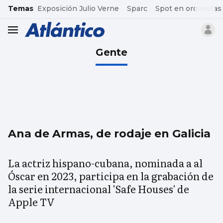
common.go-to-content
Temas
Exposición Julio Verne
Sparc
Spot en orquestas
header.menu.open
Gente
Ana de Armas, de rodaje en Galicia
La actriz hispano-cubana, nominada a al
Óscar en 2023, participa en la grabación de
la serie internacional 'Safe Houses' de
Apple TV