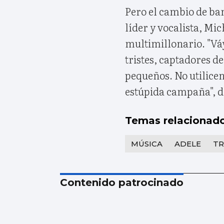
Pero el cambio de ba
líder y vocalista, Mi
multimillonario. "Vá
tristes, captadores d
pequeños. No utilice
estúpida campaña", di
Temas relacionad
MÚSICA
ADELE
T
Contenido patrocinado