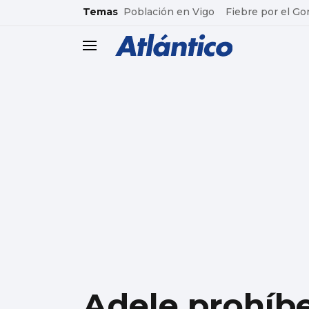
common.go-to-content
Temas
Población en Vigo
Fiebre por el Go
header.menu.open
Adele prohíb