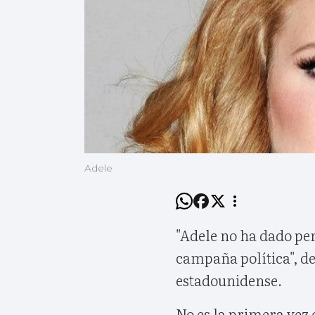
Adele
"Adele no ha dado pe
campaña política", de
estadounidense.
No es la primera vez 