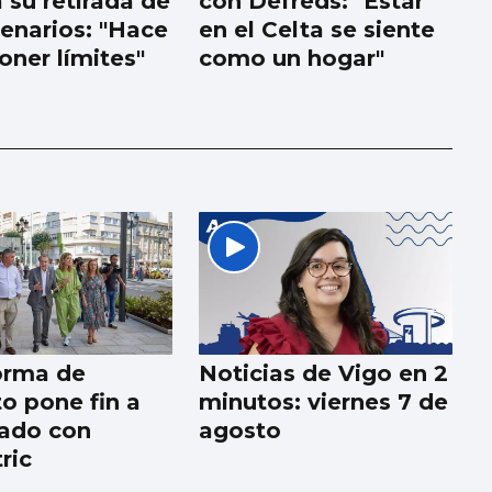
 su retirada de
con Defreds: "Estar
cenarios: "Hace
en el Celta se siente
oner límites"
como un hogar"
orma de
Noticias de Vigo en 2
o pone fin a
minutos: viernes 7 de
ado con
agosto
ric