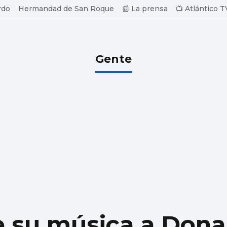
rdo
Hermandad de San Roque
📰 La prensa
📺 Atlántico T
Gente
e su música a Don