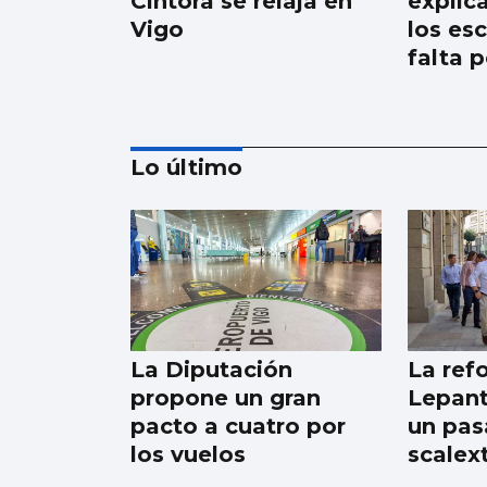
Cintora se relaja en
explica
Vigo
los es
falta p
Lo último
Borja Iglesias, Ana
Peleteiro o Abel
Caballero, entre los
favoritos de los
La Diputación
La ref
gallegos para
propone un gran
Lepant
compartir un viaje
pacto a cuatro por
un pas
los vuelos
scalext