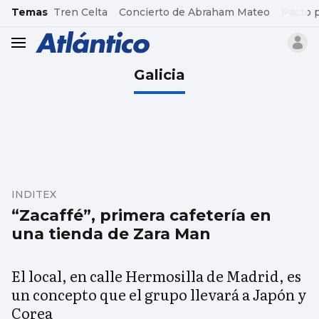
common.go-to-content
Temas
Tren Celta
Concierto de Abraham Mateo
Pacto 
header.menu.open
Galicia
INDITEX
“Zacaffé”, primera cafetería en
una tienda de Zara Man
El local, en calle Hermosilla de Madrid, es
un concepto que el grupo llevará a Japón y
Corea