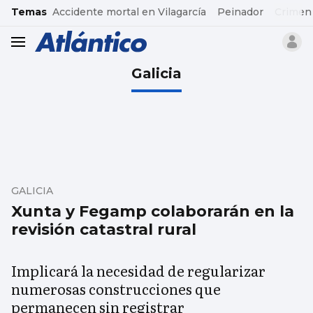
common.go-to-content
Temas
Accidente mortal en Vilagarcía
Peinador
Crimen
header.menu.open
Galicia
GALICIA
Xunta y Fegamp colaborarán en la
revisión catastral rural
Implicará la necesidad de regularizar
numerosas construcciones que
permanecen sin registrar