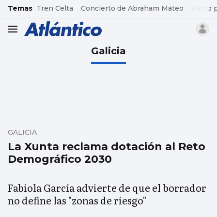
common.go-to-content
Temas
Tren Celta
Concierto de Abraham Mateo
Pacto 
header.menu.open
Galicia
GALICIA
La Xunta reclama dotación al Reto
Demográfico 2030
Fabiola García advierte de que el borrador
no define las "zonas de riesgo"