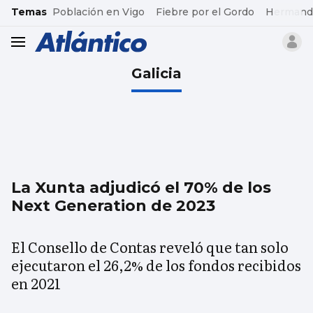
common.go-to-content
Temas
Población en Vigo
Fiebre por el Gordo
Hermand
header.menu.open
Galicia
La Xunta adjudicó el 70% de los
Next Generation de 2023
El Consello de Contas reveló que tan solo
ejecutaron el 26,2% de los fondos recibidos
en 2021