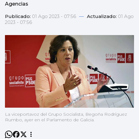
Agencias
Publicado:
01 Ago 2023 - 07:56
—
Actualizado:
01 Ago
2023 - 07:56
La viceportavoz del Grupo Socialista, Begoña Rodríguez
Rumbo, ayer en el Parlamento de Galicia.