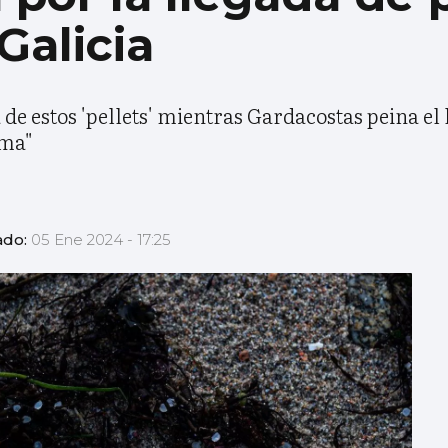
Galicia
de estos 'pellets' mientras Gardacostas peina el l
ema"
ado:
05 Ene 2024 - 17:25