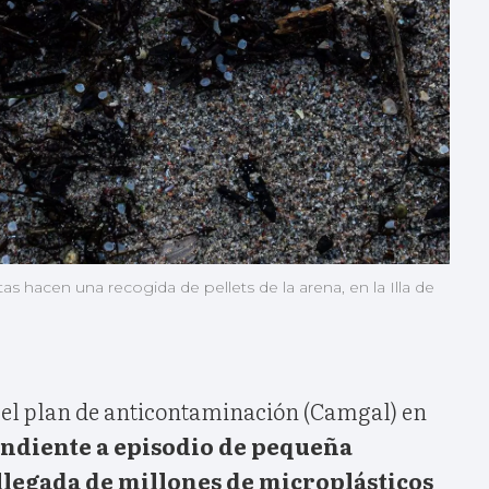
as hacen una recogida de pellets de la arena, en la Illa de
 el plan de anticontaminación (Camgal) en
ndiente a episodio de pequeña
 llegada de millones de microplásticos