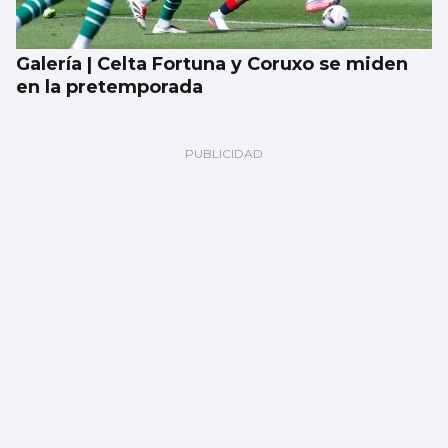
Galería | Celta Fortuna y Coruxo se miden
en la pretemporada
Encuesta | ¿Ves bien que a los gatos se les
saque a pasear con correa?