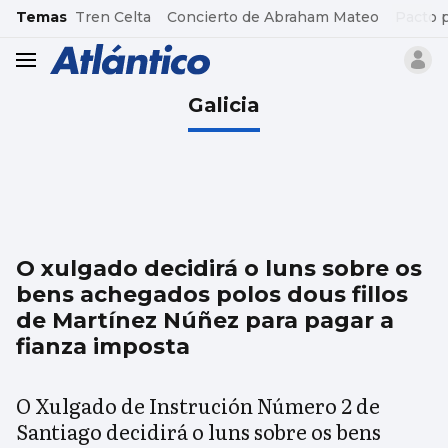
common.go-to-content
Temas
Tren Celta
Concierto de Abraham Mateo
Pacto 
header.menu.open
Galicia
O xulgado decidirá o luns sobre os
bens achegados polos dous fillos
de Martínez Núñez para pagar a
fianza imposta
O Xulgado de Instrución Número 2 de
Santiago decidirá o luns sobre os bens