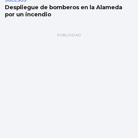
SUCESOS
Despliegue de bomberos en la Alameda
por un incendio
FÁBRICA
La planta de chips fotónicos Sparc moviliza
110 millones