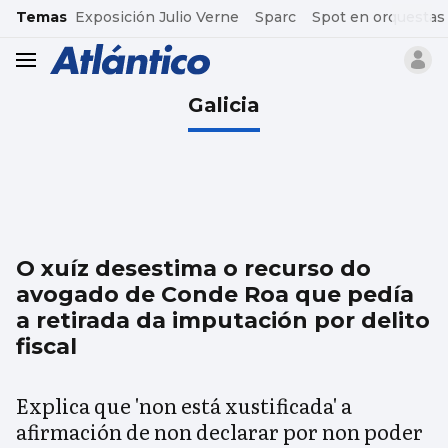
common.go-to-content
Temas
Exposición Julio Verne
Sparc
Spot en orquestas
header.menu.open
Galicia
O xuíz desestima o recurso do
avogado de Conde Roa que pedía
a retirada da imputación por delito
fiscal
Explica que 'non está xustificada' a
afirmación de non declarar por non poder