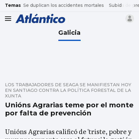
common.go-to-content
Temas
Se duplican los accidentes mortales
Subida de pr
header.menu.open
Galicia
LOS TRABAJADORES DE SEAGA SE MANIFIESTAN HOY
EN SANTIAGO CONTRA LA POLÍTICA FORESTAL DE LA
XUNTA
Unións Agrarias teme por el monte
por falta de prevención
Unións Agrarias calificó de 'triste, pobre y