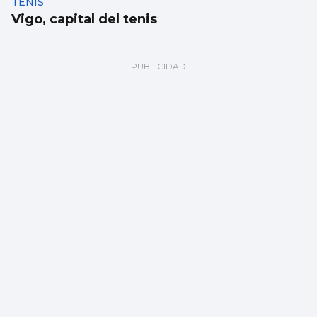
TENIS
Vigo, capital del tenis
REMO
Borja con en el cuatro sin