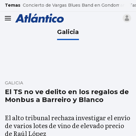
common.go-to-content
Temas
Concierto de Vargas Blues Band en Gondomar
Ta
header.menu.open
Galicia
GALICIA
El TS no ve delito en los regalos de
Monbus a Barreiro y Blanco
El alto tribunal rechaza investigar el envío
de varios lotes de vino de elevado precio
de Raúl López