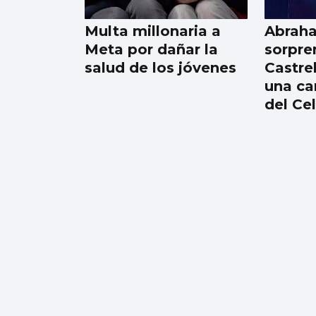
a la llegada de
Multa millonaria a
Abrah
migrantes
Meta por dañar la
sorpre
salud de los jóvenes
Castre
una ca
del Ce
Fer marcó y se abre a
la posibilidad de una
salida que no sea a
Vigo