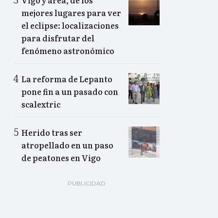
Vigo y área, de los
mejores lugares para ver
el eclipse: localizaciones
para disfrutar del
fenómeno astronómico
La reforma de Lepanto
pone fin a un pasado con
scalextric
Herido tras ser
atropellado en un paso
de peatones en Vigo