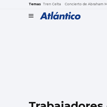
common.go-to-content
Temas
Tren Celta
Concierto de Abraham 
header.menu.open
Trabajadores