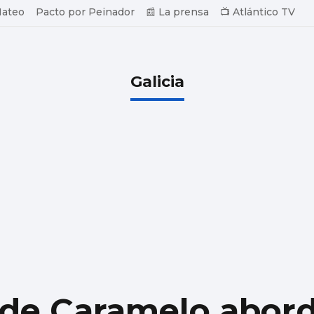
Mateo
Pacto por Peinador
📰 La prensa
📺 Atlántico TV
Galicia
 de Caramelo abord