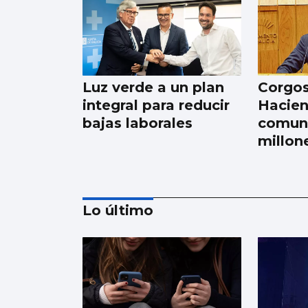
Luz verde a un plan
Corgos
integral para reducir
Hacien
bajas laborales
comuni
millon
Lo último
Galicia gana más de
15.000 habitantes en
el último año gracias