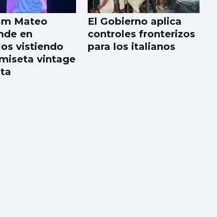
am Mateo
El Gobierno aplica
nde en
controles fronterizos
los vistiendo
para los italianos
miseta vintage
lta