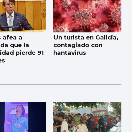
 afea a
Un turista en Galicia,
da que la
contagiado con
dad pierde 91
hantavirus
es