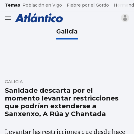
common.go-to-content
Temas
Población en Vigo
Fiebre por el Gordo
Hermand
header.menu.open
Galicia
GALICIA
Sanidade descarta por el
momento levantar restricciones
que podrían extenderse a
Sanxenxo, A Rúa y Chantada
Levantar las restricciones que desde hace