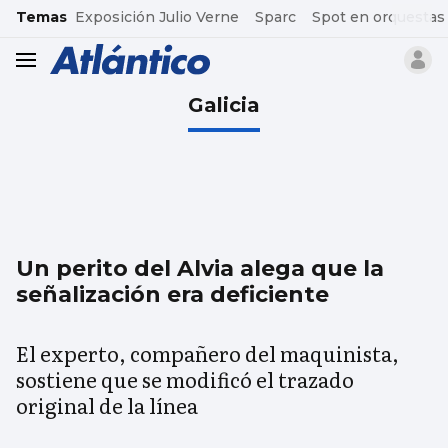
common.go-to-content
Temas
Exposición Julio Verne
Sparc
Spot en orquestas
header.menu.open
Galicia
Un perito del Alvia alega que la
señalización era deficiente
El experto, compañero del maquinista,
sostiene que se modificó el trazado
original de la línea