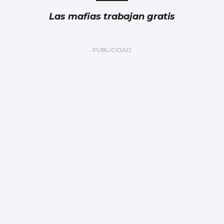
Las mafias trabajan gratis
La Diputación impulsa el Centro Logístico
del Salnés en Ribadumia