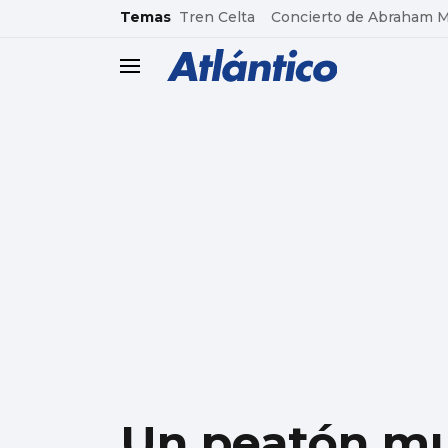
common.go-to-content
Temas
Tren Celta
Concierto de Abraham 
header.menu.open
Un peatón mu