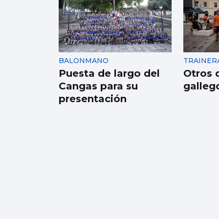
Investigan por
asesinato al detenido
por un atropello
mortal intencionado
BALONMANO
TRAINER
en Ames
Puesta de largo del
Otros 
Cangas para su
galleg
presentación
Méndez cae
noqueado