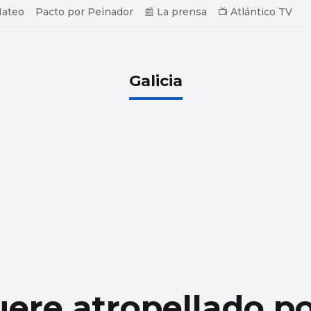
Mateo
Pacto por Peinador
📰 La prensa
📺 Atlántico TV
Galicia
ere atropellado po