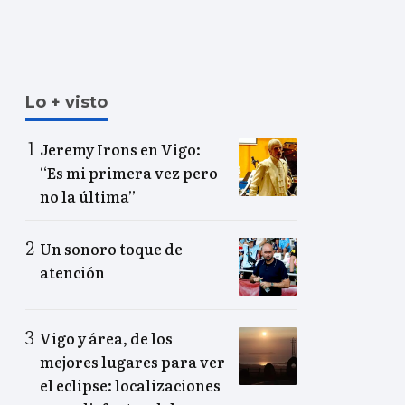
Lo + visto
Jeremy Irons en Vigo:
“Es mi primera vez pero
no la última”
Un sonoro toque de
atención
Vigo y área, de los
mejores lugares para ver
el eclipse: localizaciones