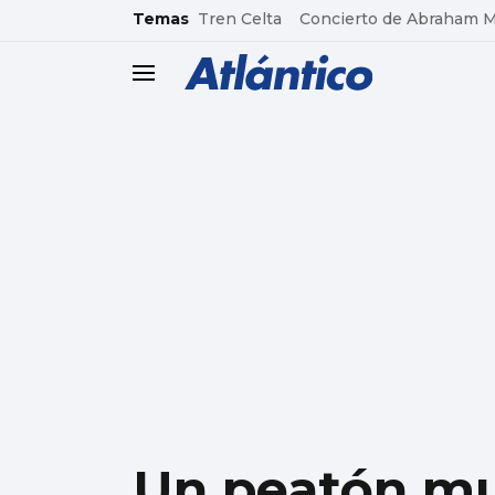
common.go-to-content
Temas
Tren Celta
Concierto de Abraham 
header.menu.open
Un peatón mu