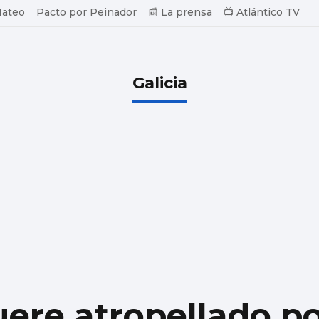
Mateo
Pacto por Peinador
📰 La prensa
📺 Atlántico TV
Galicia
ere atropellado po