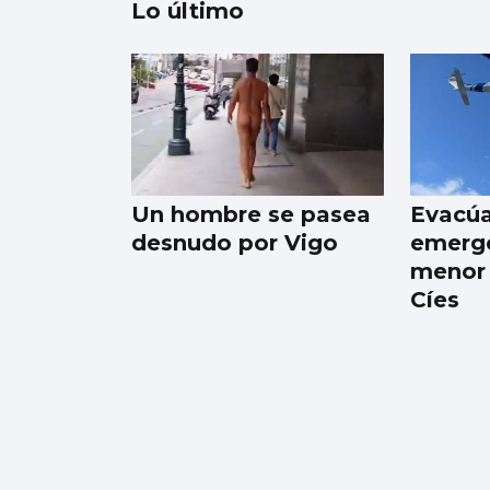
Lo último
Galicia gana más de
15.000 habitantes en
el último año gracias
a la llegada de
Un hombre se pasea
Evacú
migrantes
desnudo por Vigo
emerge
menor 
Cíes