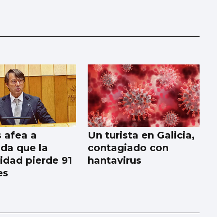
 afea a
Un turista en Galicia,
da que la
contagiado con
dad pierde 91
hantavirus
es