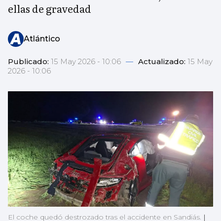
ellas de gravedad
Atlántico
Publicado:
15 May 2026 - 10:06
—
Actualizado:
15 May
2026 - 10:06
El coche quedó destrozado tras el accidente en Sandiás.
|