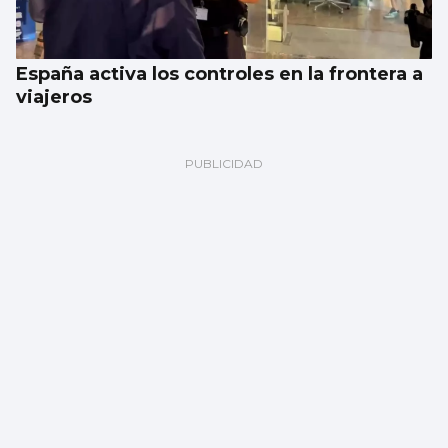
España activa los controles en la frontera a
viajeros
Galería | Celta Fortuna y Coruxo se miden
en la pretemporada