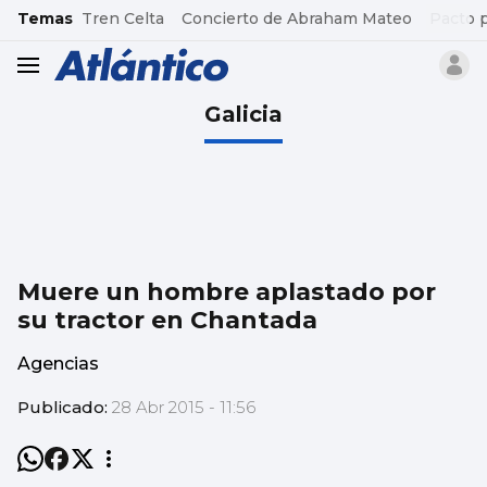
common.go-to-content
Temas
Tren Celta
Concierto de Abraham Mateo
Pacto 
header.menu.open
Galicia
Muere un hombre aplastado por
su tractor en Chantada
Agencias
Publicado:
28 Abr 2015 - 11:56