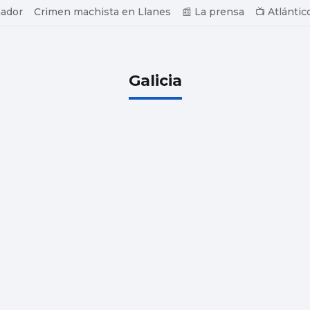
ador
Crimen machista en Llanes
📰 La prensa
📺 Atlántic
Galicia