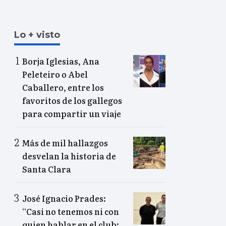
Lo + visto
Borja Iglesias, Ana
Peleteiro o Abel
Caballero, entre los
favoritos de los gallegos
para compartir un viaje
Más de mil hallazgos
desvelan la historia de
Santa Clara
José Ignacio Prades:
“Casi no tenemos ni con
quien hablar en el club;