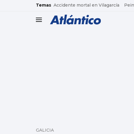
common.go-to-content
Temas
Accidente mortal en Vilagarcía
Pein
header.menu.open
GALICIA