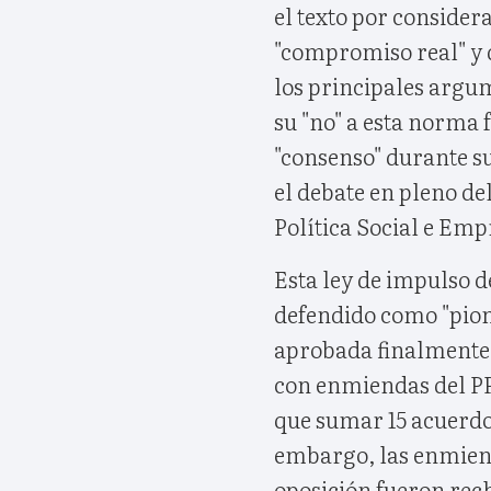
el texto por considera
"compromiso real" y d
los principales argum
su "no" a esta norma 
"consenso" durante s
el debate en pleno de
Política Social e Emp
Esta ley de impulso 
defendido como "pion
aprobada finalmente
con enmiendas del PPd
que sumar 15 acuerdos
embargo, las enmiend
oposición fueron rec