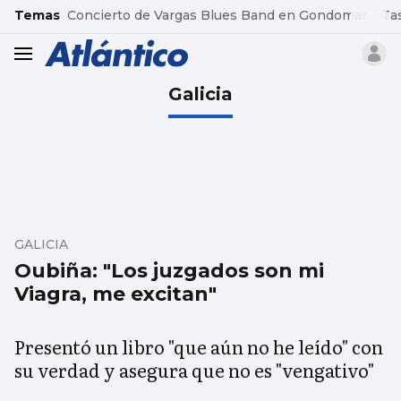
common.go-to-content
Temas
Concierto de Vargas Blues Band en Gondomar
Ta
header.menu.open
Galicia
GALICIA
Oubiña: "Los juzgados son mi
Viagra, me excitan"
Presentó un libro "que aún no he leído" con
su verdad y asegura que no es "vengativo"