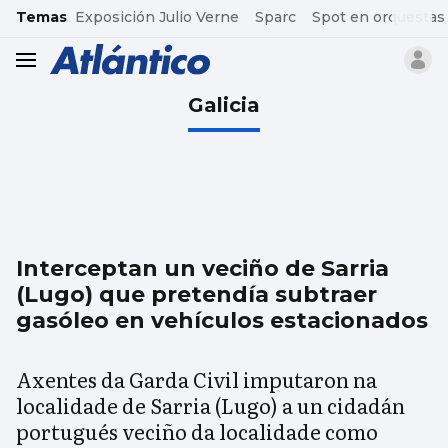
common.go-to-content
Temas
Exposición Julio Verne
Sparc
Spot en orquestas
header.menu.open
Galicia
Interceptan un veciño de Sarria
(Lugo) que pretendía subtraer
gasóleo en vehículos estacionados
Axentes da Garda Civil imputaron na
localidade de Sarria (Lugo) a un cidadán
portugués veciño da localidade como