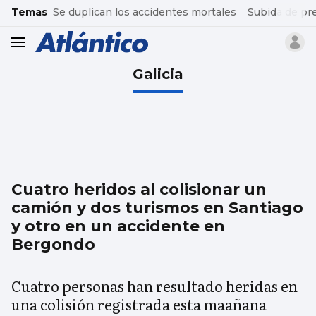
common.go-to-content
Temas
Se duplican los accidentes mortales
Subida de pr
header.menu.open
Galicia
Cuatro heridos al colisionar un
camión y dos turismos en Santiago
y otro en un accidente en
Bergondo
Cuatro personas han resultado heridas en
una colisión registrada esta maañana