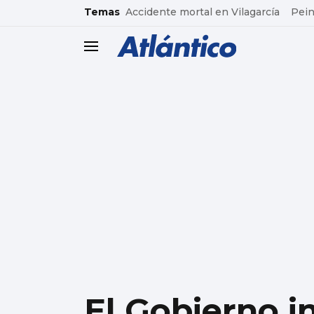
common.go-to-content
Temas
Accidente mortal en Vilagarcía
Pein
header.menu.open
El Gobierno i