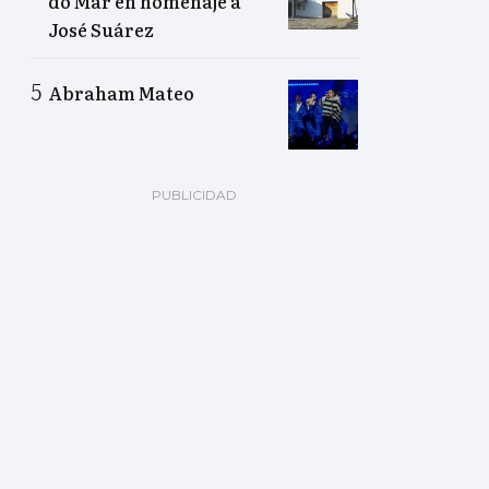
do Mar en homenaje a
José Suárez
Abraham Mateo