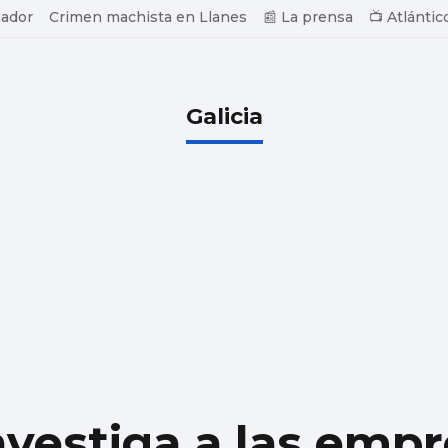
ador
Crimen machista en Llanes
📰 La prensa
📺 Atlántic
Galicia
nvestiga a las emp