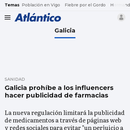
common.go-to-content
Temas
Población en Vigo
Fiebre por el Gordo
Hermand
header.menu.open
Galicia
SANIDAD
Galicia prohíbe a los influencers
hacer publicidad de farmacias
La nueva regulación limitará la publicidad
de medicamentos a través de páginas web
y redes sociales para evitar "un perjuicio a