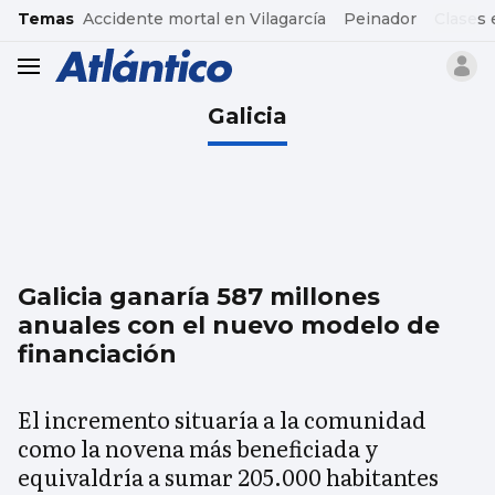
common.go-to-content
Temas
Accidente mortal en Vilagarcía
Peinador
Clases 
header.menu.open
Galicia
Galicia ganaría 587 millones
anuales con el nuevo modelo de
financiación
El incremento situaría a la comunidad
como la novena más beneficiada y
equivaldría a sumar 205.000 habitantes