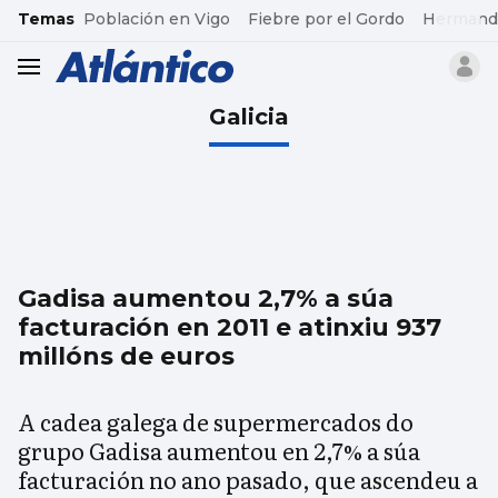
common.go-to-content
Temas
Población en Vigo
Fiebre por el Gordo
Hermand
header.menu.open
Galicia
Gadisa aumentou 2,7% a súa
facturación en 2011 e atinxiu 937
millóns de euros
A cadea galega de supermercados do
grupo Gadisa aumentou en 2,7% a súa
facturación no ano pasado, que ascendeu a