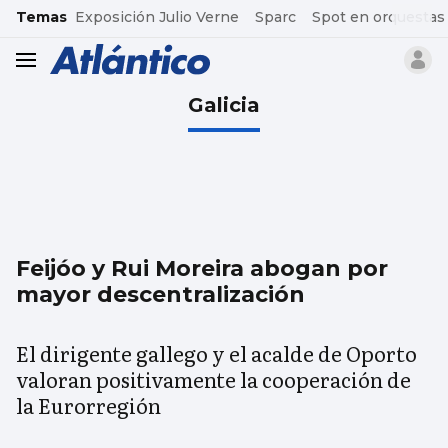
common.go-to-content
Temas
Exposición Julio Verne
Sparc
Spot en orquestas
header.menu.open
Galicia
Feijóo y Rui Moreira abogan por
mayor descentralización
El dirigente gallego y el acalde de Oporto
valoran positivamente la cooperación de
la Eurorregión