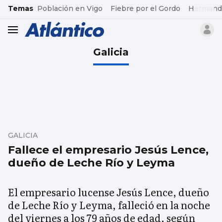
common.go-to-content
Temas
Población en Vigo
Fiebre por el Gordo
Hermand
header.menu.open
Galicia
GALICIA
Fallece el empresario Jesús Lence,
dueño de Leche Río y Leyma
El empresario lucense Jesús Lence, dueño
de Leche Río y Leyma, falleció en la noche
del viernes a los 79 años de edad, según