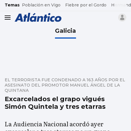
common.go-to-content
Temas
Población en Vigo
Fiebre por el Gordo
Hermand
header.menu.open
Galicia
EL TERRORISTA FUE CONDENADO A 163 AÑOS POR EL
ASESINATO DEL PROMOTOR MANUEL ÁNGEL DE LA
QUINTANA
Excarcelados el grapo vigués
Simón Quintela y tres etarras
La Audiencia Nacional acordó ayer