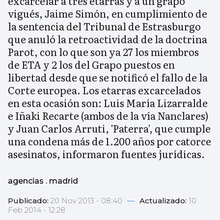
excarcelar a tres etarras y a un grapo
vigués, Jaime Simón, en cumplimiento de
la sentencia del Tribunal de Estrasburgo
que anuló la retroactividad de la doctrina
Parot, con lo que son ya 27 los miembros
de ETA y 2 los del Grapo puestos en
libertad desde que se notificó el fallo de la
Corte europea. Los etarras excarcelados
en esta ocasión son: Luis María Lizarralde
e Iñaki Recarte (ambos de la vía Nanclares)
y Juan Carlos Arruti, 'Paterra', que cumple
una condena más de 1.200 años por catorce
asesinatos, informaron fuentes jurídicas.
agencias . madrid
Publicado:
20 Nov 2013 - 08:40
—
Actualizado:
10
Feb 2014 - 12:28