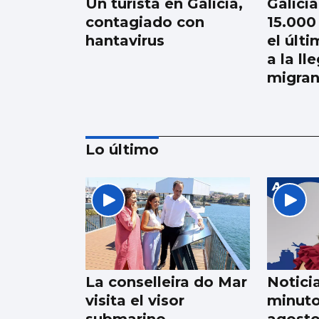
Un turista en Galicia,
Galici
contagiado con
15.000
hantavirus
el últ
a la ll
migran
Lo último
La Atención Primaria
pasa a depender de
las gerencias
La conselleira do Mar
Notici
visita el visor
minuto
submarino
agost