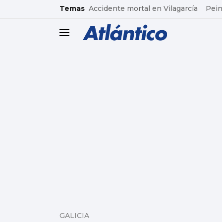
common.go-to-content
Temas
Accidente mortal en Vilagarcía
Pein
header.menu.open
GALICIA