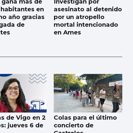
a gana más de
Investigan por
 habitantes en
asesinato al detenido
imo año gracias
por un atropello
egada de
mortal intencionado
tes
en Ames
as de Vigo en 2
Colas para el último
s: jueves 6 de
concierto de
o
Castrelos