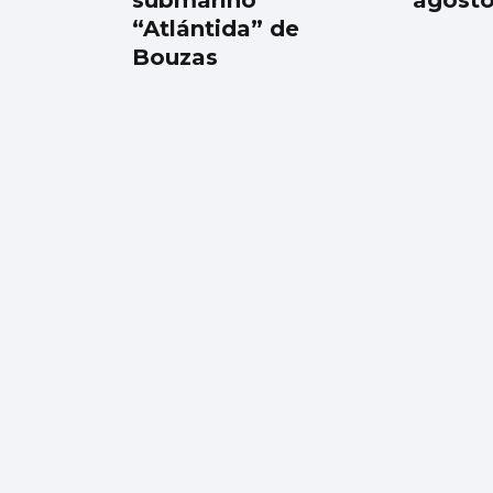
“Atlántida” de
Bouzas
Las Cíes pasan de
recoger 55.000
colillas a las 1.215 de
este verano