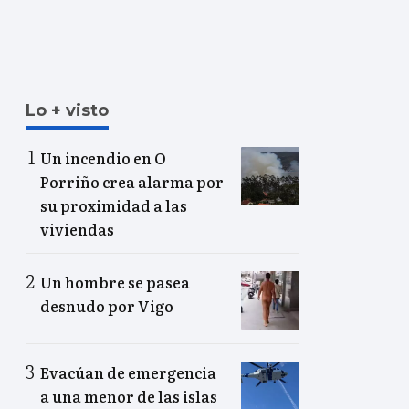
Lo + visto
Un incendio en O
Porriño crea alarma por
su proximidad a las
viviendas
Un hombre se pasea
desnudo por Vigo
Evacúan de emergencia
a una menor de las islas