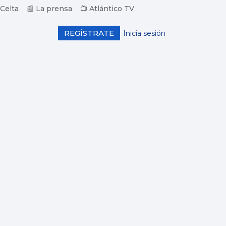
 Celta
📰 La prensa
📺 Atlántico TV
REGÍSTRATE
Inicia sesión