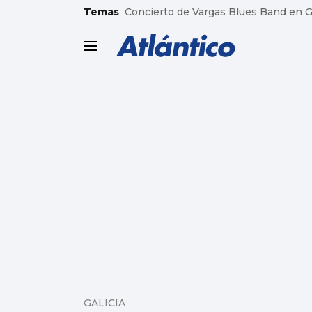
common.go-to-content
Temas
Concierto de Vargas Blues Band en
header.menu.open
GALICIA