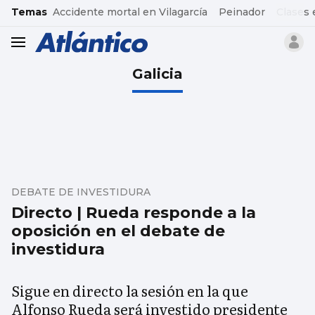
common.go-to-content
Temas
Accidente mortal en Vilagarcía
Peinador
Clases 
header.menu.open
Galicia
DEBATE DE INVESTIDURA
Directo | Rueda responde a la
oposición en el debate de
investidura
Sigue en directo la sesión en la que
Alfonso Rueda será investido presidente