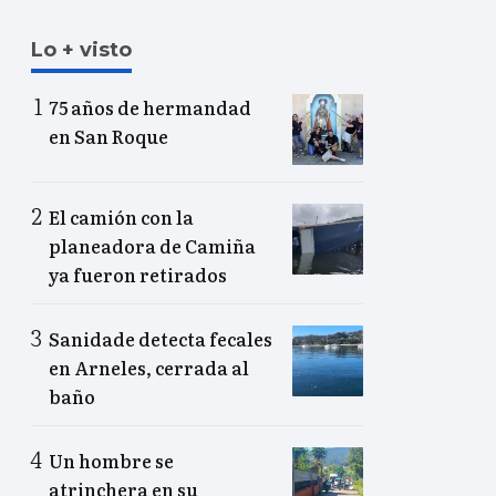
Lo + visto
75 años de hermandad
en San Roque
El camión con la
planeadora de Camiña
ya fueron retirados
Sanidade detecta fecales
en Arneles, cerrada al
baño
Un hombre se
atrinchera en su