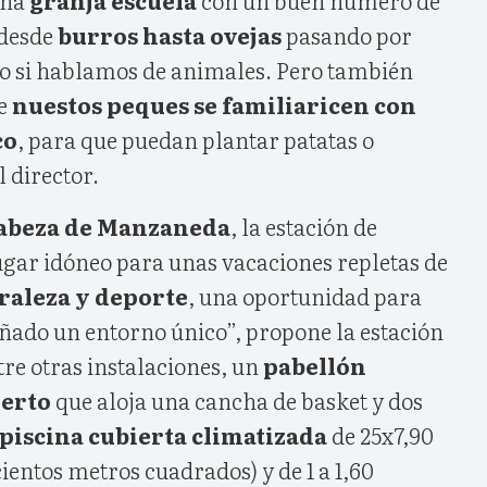
 desde
burros hasta ovejas
pasando por
Eso si hablamos de animales. Pero también
ue
nuestos peques se familiaricen con
co
, para que puedan plantar patatas o
 director.
abeza de Manzaneda
, la estación de
gar idóneo para unas vacaciones repletas de
raleza y deporte
, una oportunidad para
añado un entorno único”, propone la estación
re otras instalaciones, un
pabellón
ierto
que aloja una cancha de basket y dos
piscina cubierta climatizada
de 25x7,90
ientos metros cuadrados) y de 1 a 1,60