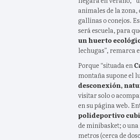
animales de la zona,
gallinas o conejos. 
será escuela, para q
un huerto ecológi
lechugas”, remarca el
Porque “situada en
C
montaña supone el lu
desconexión, natu
visitar solo o acomp
en su página web. Ent
polideportivo cub
de minibasket; o una
metros (cerca de dosc