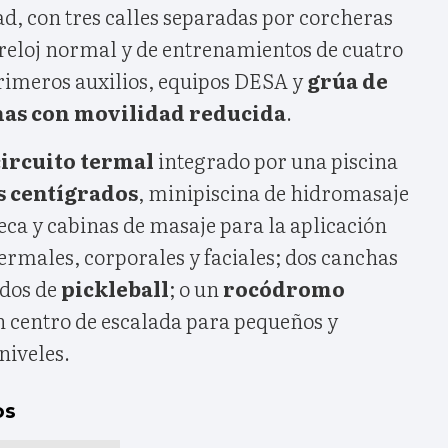
d, con tres calles separadas por corcheras
 reloj normal y de entrenamientos de cuatro
primeros auxilios, equipos DESA y
grúa de
nas con movilidad reducida
.
circuito termal
integrado por una piscina
s centígrados
, minipiscina de hidromasaje
seca y cabinas de masaje para la aplicación
termales, corporales y faciales; dos canchas
 dos de
pickleball
; o un
rocódromo
n centro de escalada para pequeños y
niveles.
os