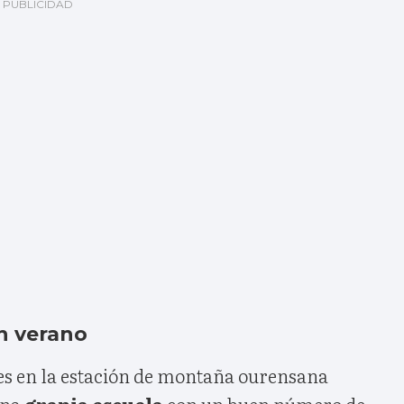
n verano
s en la estación de montaña ourensana
una
granja escuela
con un buen número de