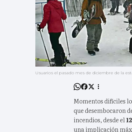
Usuarios el pasado mes de diciembre de la e
Momentos difíciles l
que desembocaron de 
incendios, desde el
1
una implicación máx