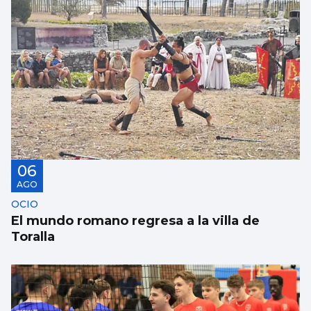
06
AGO
OCIO
El mundo romano regresa a la villa de
Toralla